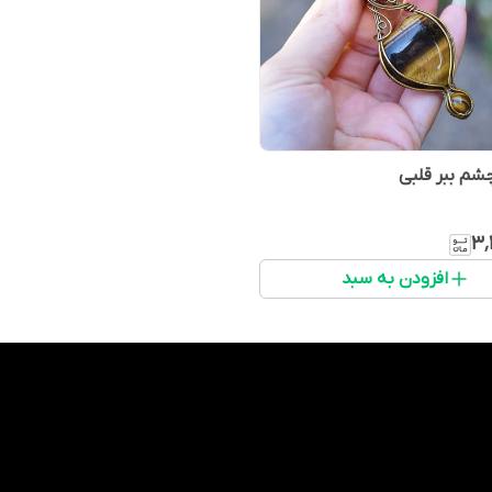
چشم ببر قلبی
۳٬
افزودن به سبد