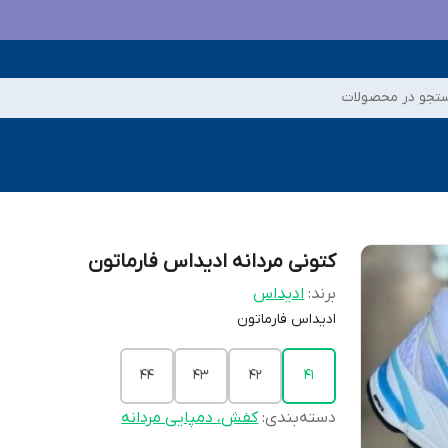
تجو در محصولات
کتونی مردانه ادیداس فارماتون
برند:
ادیداس
ادیداس فارماتون
44
43
42
41
دسته‌بندی
:
کفش، دمپایی مردانه