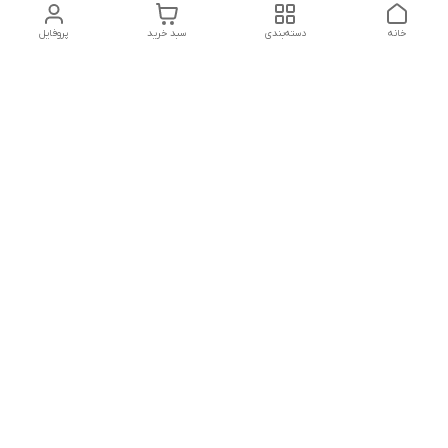
خانه
دسته‌بندی
سبد خرید
پروفایل
دسترسی سریع
تماس با ما
شکایات
درباره ما
قوانین و مقررات
سیاست حریم خصوصی
جهت پیگیری سفارش میتونید در واتساپ . روبیکا. با شماره
09354386314 با ما در ارتباط باشید
شماره تماس
09354386314