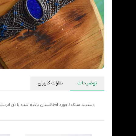
توضیحات
نظرات کاربران
دستبند سنگ لاجورد افغانستان بافته شده با نخ ابریش