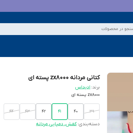
تجو در محصولات
کتانی مردانه zx8000 پسته ای
برند:
ادیداس
zx8000 پسته ای
44
43
42
41
40
39
دسته‌بندی
:
کفش، دمپایی مردانه