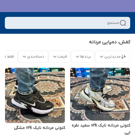
جستجو
کفش، دمپایی مردانه
جدیدترین
برندها
قیمت
دسته‌بندی
فقط محص
کتونی مردانه نایک v2k سفید نقره
کتونی مردانه نایک v2k مشگی
ایی