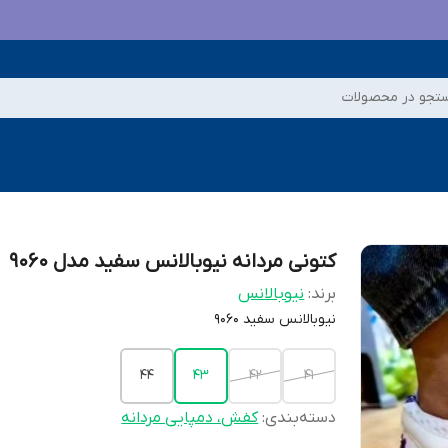
تجو در محصولات
کتونی مردانه نیوبالانس سفید مدل 9060
برند:
نیوبالانس
نیوبالانس سفید 9060
44
43
42
41
دسته‌بندی
:
کفش، دمپایی مردانه