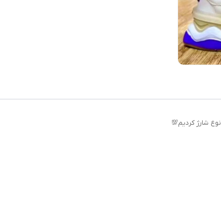
نوع شارژ کردیم💯