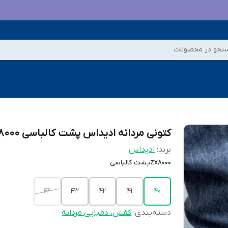
تجو در محصولات
کتونی مردانه ادیداس پشت کالباسی zx8000
برند:
ادیداس
zx8000پشت کالباسی
44
43
42
41
40
دسته‌بندی
:
کفش، دمپایی مردانه