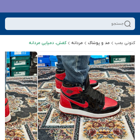
جستجو
کتونی بمب
مد و پوشاک
مردانه
کفش، دمپایی مردانه