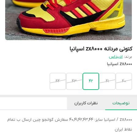
کتونی مردانه zx8000 اسپانیا
برند:
ادیداس
zx8000 اسپانیا
44
43
42
41
40
توضیحات
نظرات کاربران
zx8000 / اسپانیا سایز: 40,41,42,43,44 سفارش گوانجو چین ارسال ب تمام
نقاط ایران