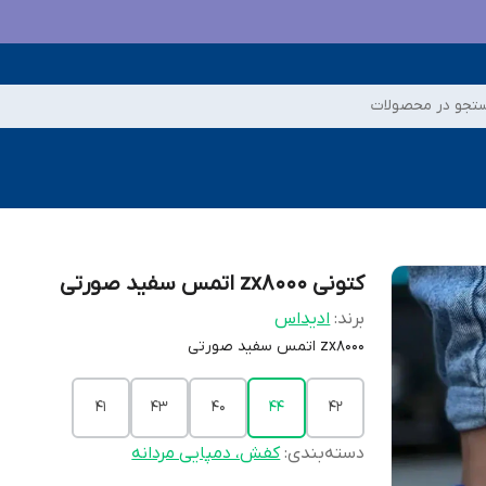
تجو در محصولات
کتونی zx8000 اتمس سفید صورتی
برند:
ادیداس
zx8000 اتمس سفید صورتی
41
43
40
44
42
دسته‌بندی
:
کفش، دمپایی مردانه