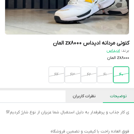
کتونی مردانه ادیداس zx8000 المان
برند:
ادیداس
zx8000 المان
44
43
42
41
40
توضیحات
نظرات کاربران
ی کار جذاب و پرطرفدار به دلیل استقبال شما عزیزان از نوع شارژ کردیم💯
فوق العاده راحت با کیفیت و تضمین فروشگاه