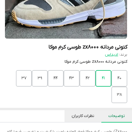
کتونی مردانه zx8000 طوسی کرم موکا
برند:
ادیداس
کتونی مردانه zx8000 طوسی کرم موکا
37
39
44
43
42
41
40
38
توضیحات
نظرات کاربران
Zx8000/ طوسی کرم موکا فوق العاده راحت با کیفیت و تضمین فروشگاه