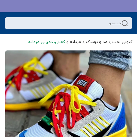
جستجو
کتونی بمب
مد و پوشاک
مردانه
کفش، دمپایی مردانه