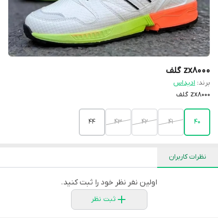
zx8000 گلف
برند:
ادیداس
zx8000 گلف
44
43
42
41
40
نظرات کاربران
اولین نفر نظر خود را ثبت کنید.
ثبت نظر