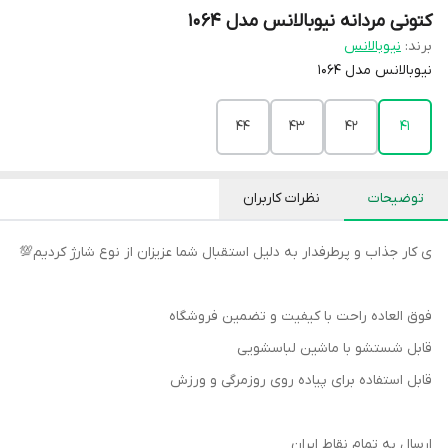
کتونی مردانه نیوبالانس مدل 1064
برند:
نیوبالانس
نیوبالانس مدل 1064
44
43
42
41
توضیحات
نظرات کاربران
ی کار جذاب و پرطرفدار به دلیل استقبال شما عزیزان از نوع شارژ کردیم💯
فوق العاده راحت با کیفیت و تضمین فروشگاه
قابل شستشو با ماشین لباسشویی
قابل استفاده برای پیاده روی روزمرگی و ورزش
ارسال به تمام نقاط ایران