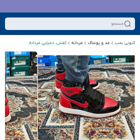
جستجو
کتونی بمب
مد و پوشاک
مردانه
کفش، دمپایی مردانه