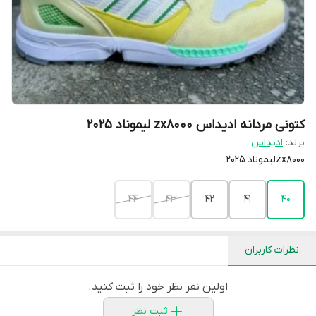
کتونی مردانه ادیداس zx8000 لیموناد 2025
برند:
ادیداس
zx8000لیموناد 2025
44
43
42
41
40
نظرات کاربران
اولین نفر نظر خود را ثبت کنید.
ثبت نظر