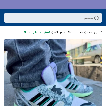
جستجو
کتونی بمب
مد و پوشاک
مردانه
کفش، دمپایی مردانه