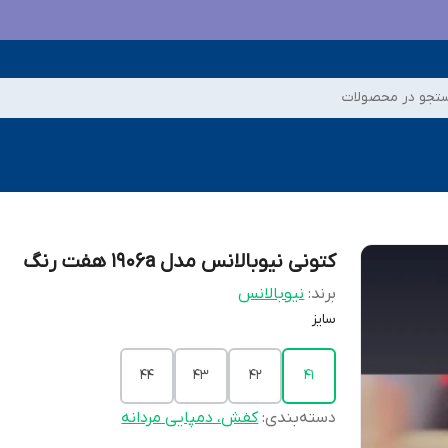
تجو در محصولات
کتونی نیوبالانس مدل 1906a هفت رنگ
برند:
نیوبالانس
سایز
44
43
42
41
دسته‌بندی
:
کفش، دمپایی مردانه