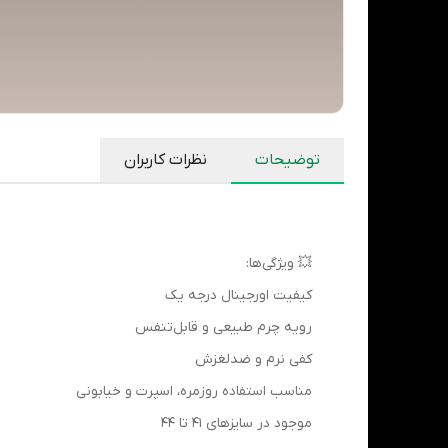
توضیحات
نظرات کاربران
💥 ویژگی‌ها:
کیفیت اورجینال درجه یک
رویه چرم طبیعی و قابل‌تنفس
کفی نرم و ضدلغزش
مناسب استفاده روزمره، اسپرت و خیابونی
موجود در سایزهای 41 تا 44