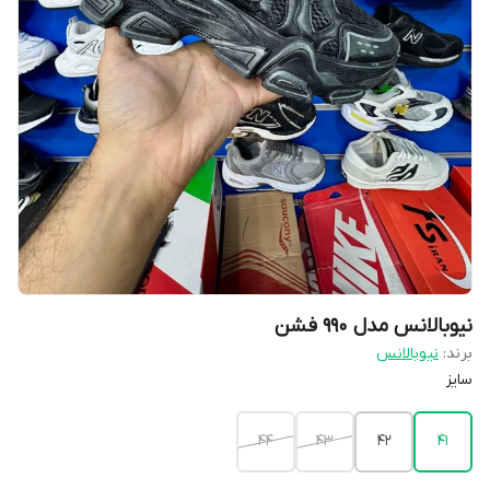
نیوبالانس مدل 990 فشن
برند:
نیوبالانس
سایز
44
43
42
41