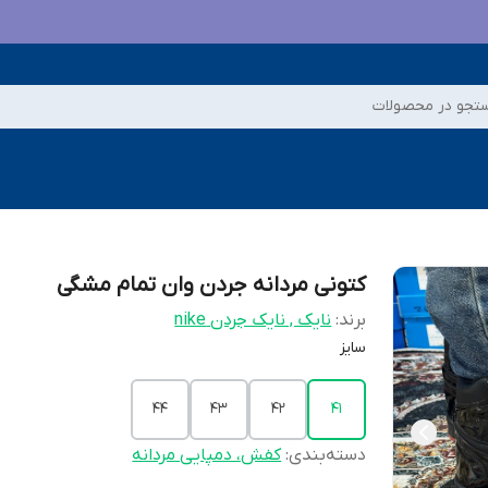
تجو در محصولات
کتونی مردانه جردن وان تمام مشگی
برند:
نایک , نایک جردن nike
سایز
44
43
42
41
دسته‌بندی
:
کفش، دمپایی مردانه