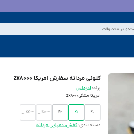
تجو در محصولات
کتونی مردانه سفارش امریکا zx8000
برند:
ادیداس
امریکا مشگیzx8000
44
43
42
41
40
دسته‌بندی
:
کفش، دمپایی مردانه