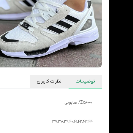
توضیحات
نظرات کاربران
Zx8000/ صابونی
37,38,39,40,41,42,43,44