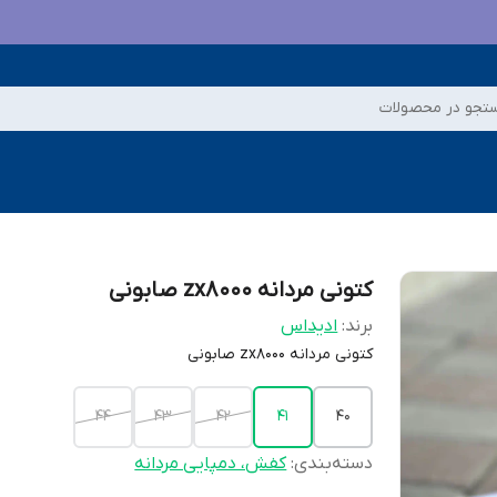
تجو در محصولات
کتونی مردانه zx8000 صابونی
برند:
ادیداس
کتونی مردانه zx8000 صابونی
44
43
42
41
40
دسته‌بندی
:
کفش، دمپایی مردانه